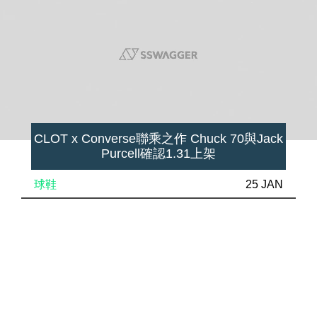
CLOT x Converse聯乘之作 Chuck 70與Jack
Purcell確認1.31上架
球鞋
25 JAN