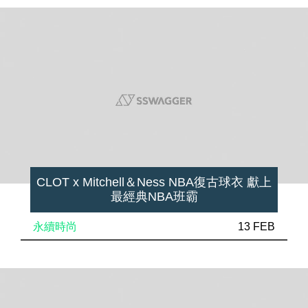
CLOT x Mitchell＆Ness NBA復古球衣 獻上
最經典NBA班霸
永續時尚
13 FEB