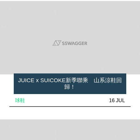
JUICE x SUICOKE新季聯乘 山系涼鞋回
歸！
球鞋
16 JUL