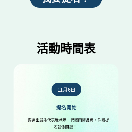
11月6日
提名開始
一齊選出最能代表我哋呢一代嘅閃耀品牌，你嘅提
名就係關鍵！  
