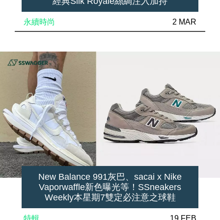
經典Silk Royale絲綢注入加持
永續時尚
2 MAR
New Balance 991灰巴、sacai x Nike
Vaporwaffle新色曝光等！SSneakers
Weekly本星期7雙定必注意之球鞋
特輯
19 FEB