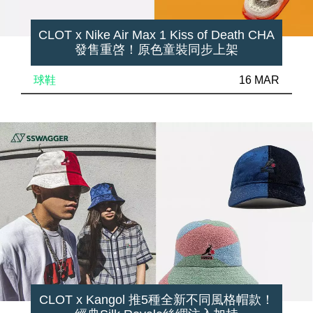
CLOT x Nike Air Max 1 Kiss of Death CHA
發售重啓！原色童裝同步上架
球鞋
16 MAR
CLOT x Kangol 推5種全新不同風格帽款！