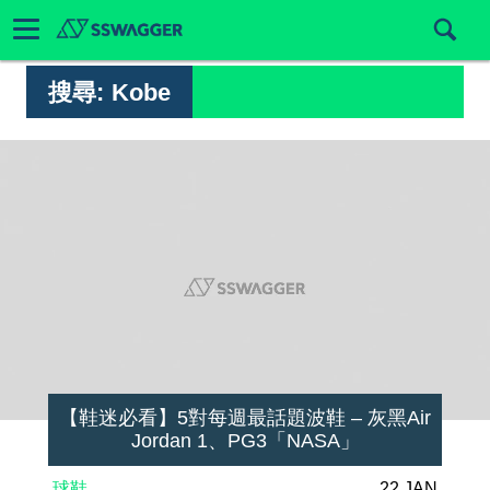
搜尋:
Kobe
【鞋迷必看】5對每週最話題波鞋 – 灰黑Air
Jordan 1、PG3「NASA」
球鞋
22 JAN