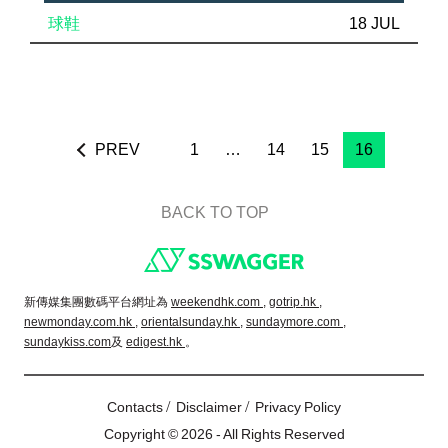
球鞋
18 JUL
PREV
1
…
14
15
16
BACK TO TOP
Footer
新傳媒集團數碼平台網址為
weekendhk.com ,
gotrip.hk ,
newmonday.com.hk ,
orientalsunday.hk ,
sundaymore.com ,
sundaykiss.com
及
edigest.hk
。
/
/
Contacts
Disclaimer
Privacy Policy
Copyright © 2026 - All Rights Reserved