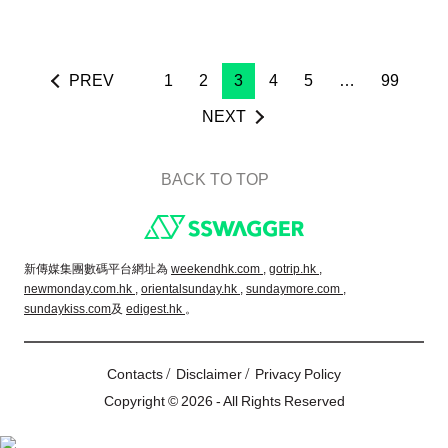
PREV
1
2
3
4
5
…
99
NEXT
BACK TO TOP
Footer
新傳媒集團數碼平台網址為
weekendhk.com ,
gotrip.hk ,
newmonday.com.hk ,
orientalsunday.hk ,
sundaymore.com ,
sundaykiss.com
及
edigest.hk
。
/
/
Contacts
Disclaimer
Privacy Policy
Copyright © 2026 - All Rights Reserved