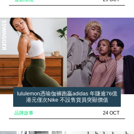
lululemon憑瑜伽褲跑贏adidas 年賺逾76億
港元僅次Nike 不設售貨員突顯價值
品牌故事
24 OCT