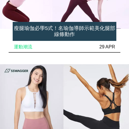
瘦腿瑜伽必學5式！名瑜伽導師示範美化腿部
線條動作
運動潮流
29 APR