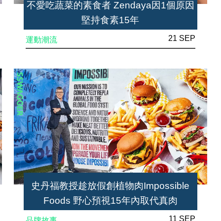
不愛吃蔬菜的素食者 Zendaya因1個原因
堅持食素15年
21 SEP
運動潮流
史丹福教授趁放假創植物肉Impossible
Foods 野心預視15年內取代真肉
11 SEP
品牌故事