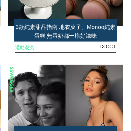
5款純素甜品指南 地衣菓子、Monoo純素
蛋糕 無蛋奶都一樣好滋味
13 OCT
運動潮流