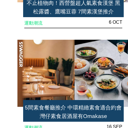
不止植物肉！西營盤超人氣素食漢堡 黑
松露醬、鷹嘴豆蓉 7間素漢堡推介
6 OCT
運動潮流
5間素食餐廳推介 中環精緻素食適合約會
灣仔素食居酒屋有Omakase
16 SEP
運動潮流