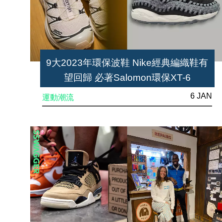
9大2023年環保波鞋 Nike經典編織鞋有
望回歸 必著Salomon環保XT-6
6 JAN
運動潮流