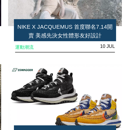
NIKE X JACQUEMUS 首度聯名7.14開
賣 美感先決女性體形友好設計
10 JUL
運動潮流