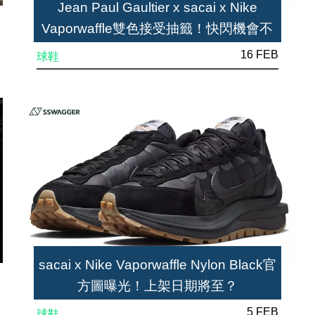
Jean Paul Gaultier x sacai x Nike
Vaporwaffle雙色接受抽籤！快閃機會不
足24小時
16 FEB
球鞋
sacai x Nike Vaporwaffle Nylon Black官
方圖曝光！上架日期將至？
5 FEB
球鞋