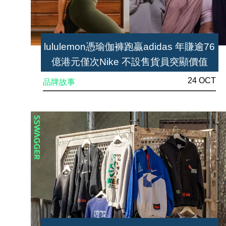
lululemon憑瑜伽褲跑贏adidas 年賺逾76
億港元僅次Nike 不設售貨員突顯價值
24 OCT
品牌故事