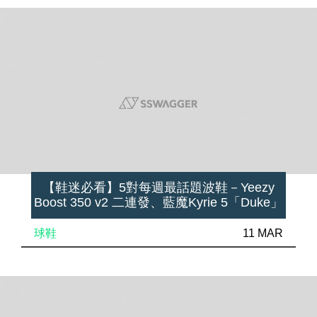
【鞋迷必看】5對每週最話題波鞋－Yeezy
Boost 350 v2 二連發、藍魔Kyrie 5「Duke」
球鞋
11 MAR