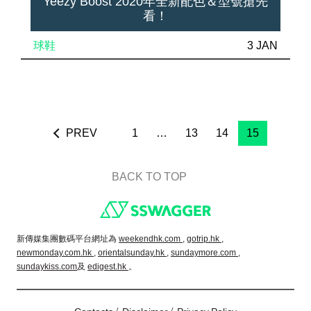
Yeezy Boost 2020年全新配色＆型號搶先
看！
球鞋
3 JAN
PREV
1
…
13
14
15
BACK TO TOP
Footer
新傳媒集團數碼平台網址為
weekendhk.com ,
gotrip.hk ,
newmonday.com.hk ,
orientalsunday.hk ,
sundaymore.com ,
sundaykiss.com
及
edigest.hk
。