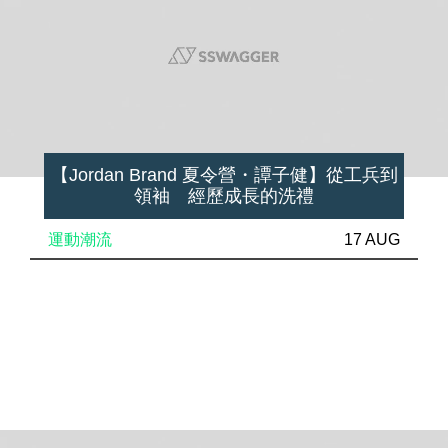
【Jordan Brand 夏令營・譚子健】從工兵到
領袖 經歷成長的洗禮
運動潮流
17 AUG