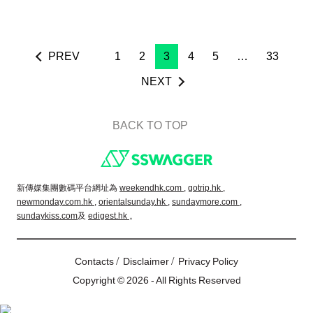
PREV
1
2
3
4
5
…
33
NEXT
BACK TO TOP
Footer
新傳媒集團數碼平台網址為
weekendhk.com ,
gotrip.hk ,
newmonday.com.hk ,
orientalsunday.hk ,
sundaymore.com ,
sundaykiss.com
及
edigest.hk
。
/
/
Contacts
Disclaimer
Privacy Policy
Copyright © 2026 - All Rights Reserved