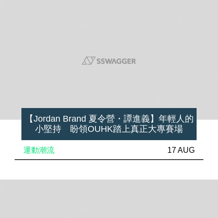
【Jordan Brand 夏令營・譚進義】年輕人的
小堅持 盼領OUHK踏上真正大專賽場
運動潮流
17 AUG