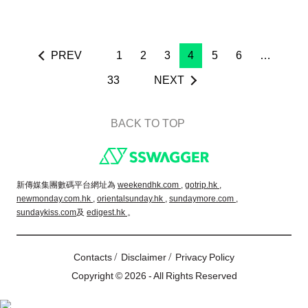
PREV
1
2
3
4
5
6
…
33
NEXT
BACK TO TOP
Footer
新傳媒集團數碼平台網址為
weekendhk.com ,
gotrip.hk ,
newmonday.com.hk ,
orientalsunday.hk ,
sundaymore.com ,
sundaykiss.com
及
edigest.hk
。
/
/
Contacts
Disclaimer
Privacy Policy
Copyright © 2026 - All Rights Reserved