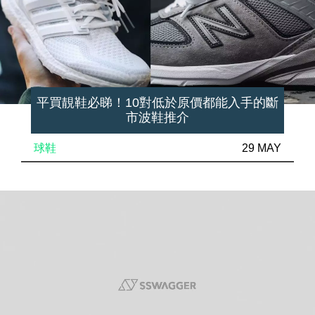
平買靚鞋必睇！10對低於原價都能入手的斷
市波鞋推介
球鞋
29 MAY