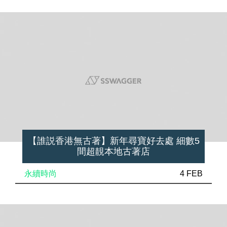
【誰説香港無古著】新年尋寶好去處 細數5
間超靚本地古著店
永續時尚
4 FEB