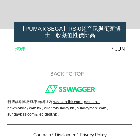
【PUMA x SEGA】RS-0超音鼠與蛋頭博
士 收藏值性價比高
球鞋
7 JUN
BACK TO TOP
Footer
新傳媒集團數碼平台網址為
weekendhk.com ,
gotrip.hk ,
newmonday.com.hk ,
orientalsunday.hk ,
sundaymore.com ,
sundaykiss.com
及
edigest.hk
。
/
/
Contacts
Disclaimer
Privacy Policy