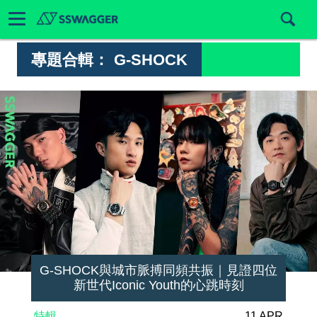
專題合輯：
G-SHOCK
G-SHOCK與城市脈搏同頻共振｜見證四位
新世代Iconic Youth的心跳時刻
特輯
11 APR