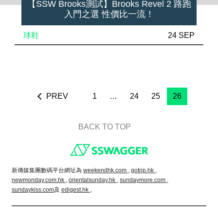
【SSW Brooks測試】Brooks Revel 2 路跑
入門之選 性價比一流！
球鞋
24 SEP
PREV
1
…
24
25
26
BACK TO TOP
Footer
新傳媒集團數碼平台網址為
weekendhk.com ,
gotrip.hk ,
newmonday.com.hk ,
orientalsunday.hk ,
sundaymore.com ,
sundaykiss.com
及
edigest.hk
。