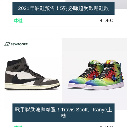
2021年波鞋預告！5對必睇超受歡迎鞋款
球鞋
4 DEC
歌手聯乘波鞋精選！Travis Scott、Kanye上
榜