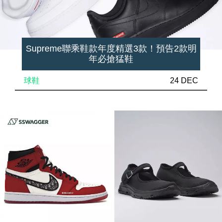
Supreme聯乘鞋款年度精選3款！預告2款明
年必搶猛鞋
球鞋
24 DEC