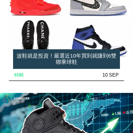
波鞋就是投資！嚴選近10年買到就賺到6雙
聯乘球鞋
特輯
10 SEP