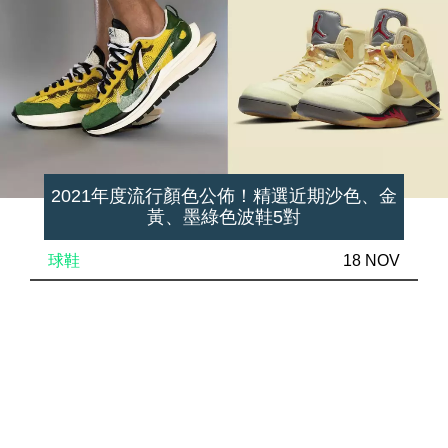
2021年度流行顏色公佈！精選近期沙色、金
黃、墨綠色波鞋5對
球鞋
18 NOV