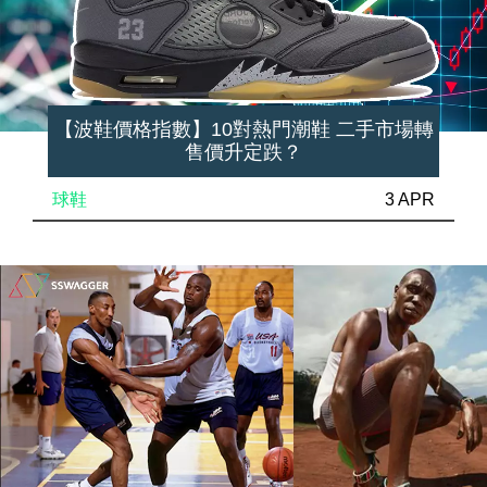
【波鞋價格指數】10對熱門潮鞋 二手市場轉
售價升定跌？
球鞋
3 APR