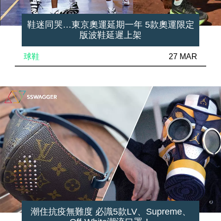
鞋迷同哭…東京奧運延期一年 5款奧運限定
版波鞋延遲上架
球鞋
27 MAR
潮住抗疫無難度 必識5款LV、Supreme、