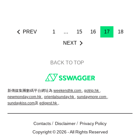
PREV
1
…
15
16
17
18
NEXT
BACK TO TOP
Footer
新傳媒集團數碼平台網址為
weekendhk.com ,
gotrip.hk ,
newmonday.com.hk ,
orientalsunday.hk ,
sundaymore.com ,
sundaykiss.com
及
edigest.hk
。
/
/
Contacts
Disclaimer
Privacy Policy
Copyright © 2026 - All Rights Reserved