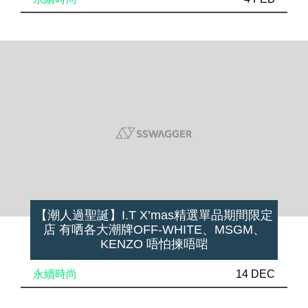
【潮人過聖誕】I.T X’mas精選單品期間限定
店 有哂各大潮牌OFF-WHITE、MSGM、
KENZO 唔怕揀唔啱
永續時尚
14 DEC