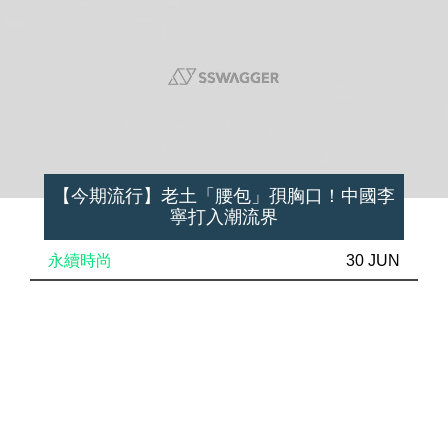
【今期流行】老土「腰包」孭胸口！中國李
寧打入潮流界
永續時尚
30 JUN