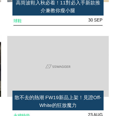
高筒波鞋入秋必着！11對必入手新款推
介兼教你瘦小腿
30 SEP
球鞋
散不去的熱潮 FW19新品上架！見證Off-
White的狂放魔力
23 AUG
永續時尚