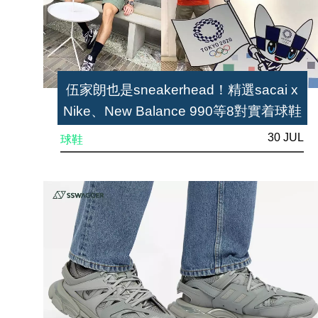
伍家朗也是sneakerhead！精選sacai x
Nike、New Balance 990等8對實着球鞋
30 JUL
球鞋