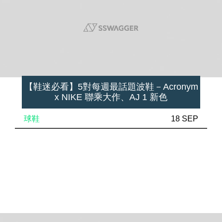
【鞋迷必看】5對每週最話題波鞋－Acronym
x NIKE 聯乘大作、AJ 1 新色
球鞋
18 SEP