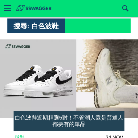
搜尋:
白色波鞋
白色波鞋近期精選5對！不管潮人還是普通人
都要有的單品
球鞋
24 NOV