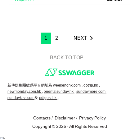
1
2
NEXT
BACK TO TOP
Footer
新傳媒集團數碼平台網址為
weekendhk.com ,
gotrip.hk ,
newmonday.com.hk ,
orientalsunday.hk ,
sundaymore.com ,
sundaykiss.com
及
edigest.hk
。
/
/
Contacts
Disclaimer
Privacy Policy
Copyright © 2026 - All Rights Reserved