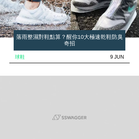
落雨整濕對鞋點算？醒你10大極速乾鞋防臭
奇招
球鞋
9 JUN