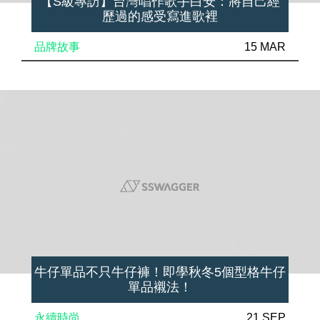
【S級專訪】台灣唱作歌手白安：將自己經
歷過的感受寫進歌裡
品牌故事
15 MAR
牛仔單品不只牛仔褲！即學秋冬5個型格牛仔
單品襯法！
永續時尚
21 SEP