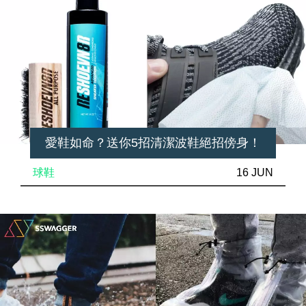
愛鞋如命？送你5招清潔波鞋絕招傍身！
球鞋
16 JUN