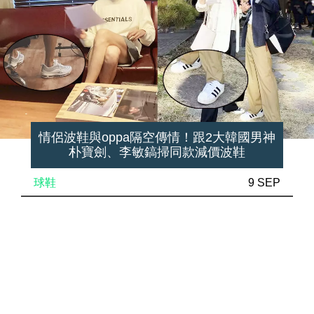
情侶波鞋與oppa隔空傳情！跟2大韓國男神
朴寶劍、李敏鎬掃同款減價波鞋
球鞋
9 SEP