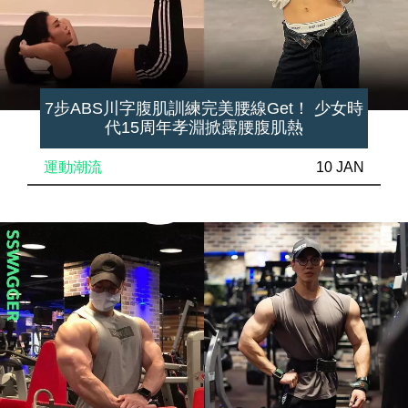
7步ABS川字腹肌訓練完美腰線Get！ 少女時
代15周年孝淵掀露腰腹肌熱
運動潮流
10 JAN