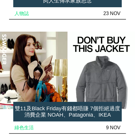
肉人生傳承家族思念
人物誌
23 NOV
雙11及Black Friday有錢都唔賺 7個拒絕過度
消費企業 NOAH、Patagonia、IKEA
綠色生活
9 NOV