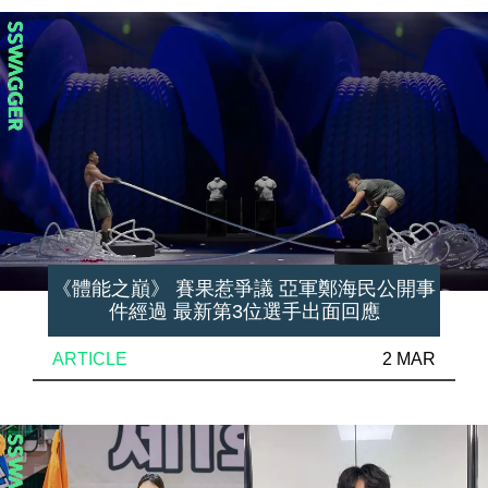
《體能之巔》 賽果惹爭議 亞軍鄭海民公開事
件經過 最新第3位選手出面回應
ARTICLE
2 MAR