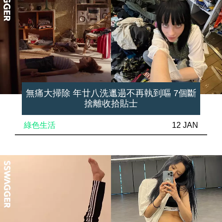
無痛大掃除 年廿八洗邋遢不再執到嘔 7個斷
捨離收拾貼士
綠色生活
12 JAN