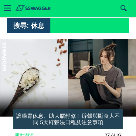
搜尋:
休息
讓腸胃休息、助大腦靜修！辟穀與斷食大不
同 5天辟穀法日程及注意事項
運動潮流
27 AUG