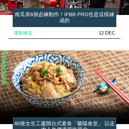
南瓜肩6個必練動作！IFBB PRO也是這樣練
成的
運動潮流
12 DEC
80後女生工廈開台式素食「蘭陽食堂」 以走