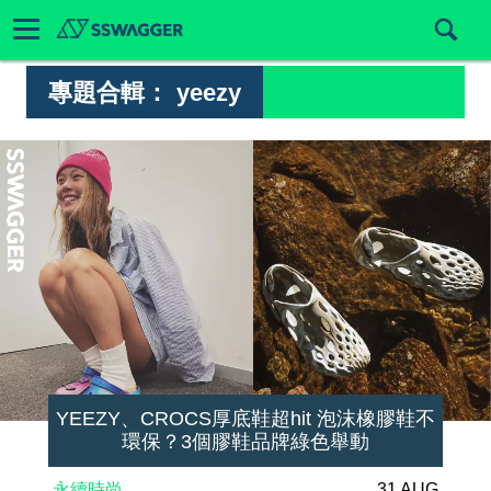
專題合輯：
yeezy
YEEZY、CROCS厚底鞋超hit 泡沫橡膠鞋不
環保？3個膠鞋品牌綠色舉動
永續時尚
31 AUG