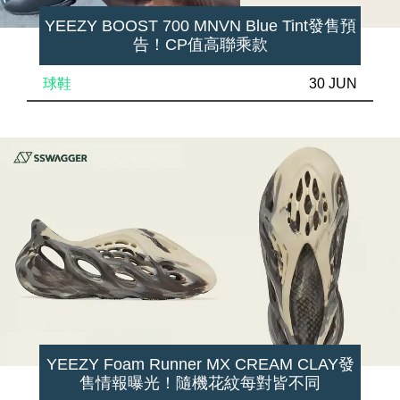
YEEZY BOOST 700 MNVN Blue Tint發售預
告！CP值高聯乘款
球鞋
30 JUN
YEEZY Foam Runner MX CREAM CLAY發
售情報曝光！隨機花紋每對皆不同