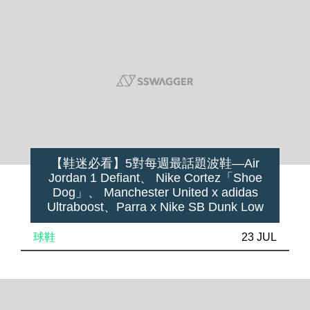
【鞋迷必看】5對每週最話題波鞋—Air
Jordan 1 Defiant、 Nike Cortez「Shoe
Dog」、 Manchester United x adidas
Ultraboost、Parra x Nike SB Dunk Low
球鞋
23 JUL