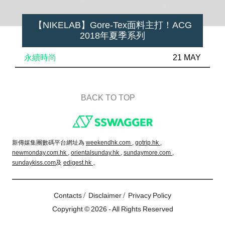
【NIKELAB】Gore-Tex面料主打！ACG
2018年夏季系列
永續時尚
21 MAY
BACK TO TOP
Footer
新傳媒集團數碼平台網址為
weekendhk.com ,
gotrip.hk ,
newmonday.com.hk ,
orientalsunday.hk ,
sundaymore.com ,
sundaykiss.com
及
edigest.hk
。
/
/
Contacts
Disclaimer
Privacy Policy
Copyright © 2026 - All Rights Reserved