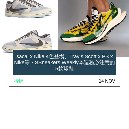
sacai x Nike 4色登場、Travis Scott x PS x
Nike等・SSneakers Weekly本週務必注意的
5款球鞋
特輯
14 NOV