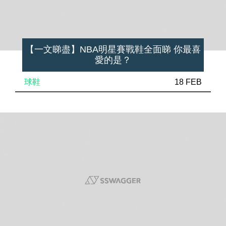
【一文睇盡】NBA明星賽戰鞋全面睇 你最喜
愛的是？
球鞋
18 FEB