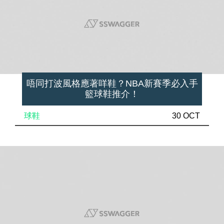
唔同打波風格應著咩鞋？NBA新賽季必入手
籃球鞋推介！
球鞋
30 OCT