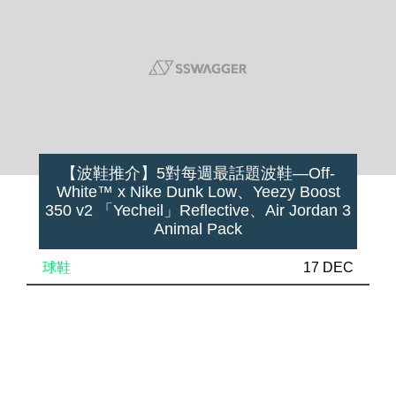
【波鞋推介】5對每週最話題波鞋—Off-
White™ x Nike Dunk Low、Yeezy Boost
350 v2 「Yecheil」Reflective、Air Jordan 3
Animal Pack
球鞋
17 DEC