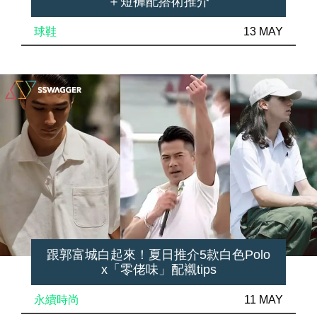
＋短褲配搭術推介
球鞋
13 MAY
跟郭富城白起來！夏日推介5款白色Polo
x「零佬味」配襯tips
永續時尚
11 MAY