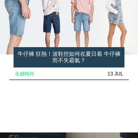
牛仔褲 狂熱！波鞋控如何在夏日着 牛仔褲
而不失霸氣？
永續時尚
13 JUL