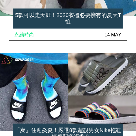
5款可以走天涯！2020衣櫃必要擁有的夏天T
恤
永續時尚
14 MAY
「爽」住迎炎夏！嚴選8款超靚男女Nike拖鞋