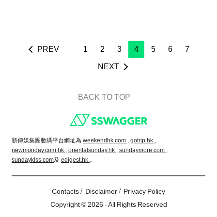
PREV
1
2
3
4
5
6
7
NEXT
BACK TO TOP
Footer
新傳媒集團數碼平台網址為
weekendhk.com ,
gotrip.hk ,
newmonday.com.hk ,
orientalsunday.hk ,
sundaymore.com ,
sundaykiss.com
及
edigest.hk
。
/
/
Contacts
Disclaimer
Privacy Policy
Copyright © 2026 - All Rights Reserved