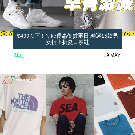
$499以下！Nike優惠倒數兩日 精選15款男
女折上折夏日波鞋
球鞋
19 MAY