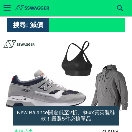
搜尋:
減價
New Balance開倉低至2折、$6xx買英製鞋
款！嚴選5件必搶單品
永續時尚
21 AUG