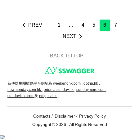
PREV
1
…
4
5
6
7
NEXT
BACK TO TOP
Footer
新傳媒集團數碼平台網址為
weekendhk.com ,
gotrip.hk ,
newmonday.com.hk ,
orientalsunday.hk ,
sundaymore.com ,
sundaykiss.com
及
edigest.hk
。
/
/
Contacts
Disclaimer
Privacy Policy
Copyright © 2026 - All Rights Reserved