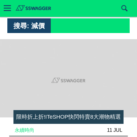
搜尋:
減價
限時折上折!ITeSHOP快閃特賣8大潮物精選
永續時尚
11 JUL