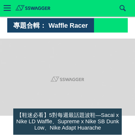
專題合輯：
Waffle Racer
【鞋迷必看】5對每週最話題波鞋—Sacai x
Nike LD Waffle、Supreme x Nike SB Dunk
Low、Nike Adapt Huarache