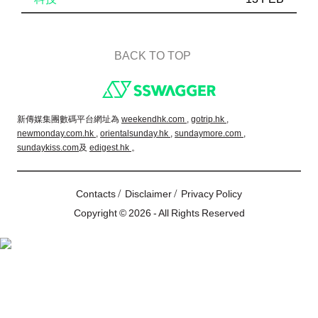
BACK TO TOP
Footer
新傳媒集團數碼平台網址為
weekendhk.com ,
gotrip.hk ,
newmonday.com.hk ,
orientalsunday.hk ,
sundaymore.com ,
sundaykiss.com
及
edigest.hk
。
/
/
Contacts
Disclaimer
Privacy Policy
Copyright © 2026 - All Rights Reserved