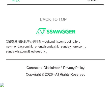
BACK TO TOP
Footer
新傳媒集團數碼平台網址為
weekendhk.com ,
gotrip.hk ,
newmonday.com.hk ,
orientalsunday.hk ,
sundaymore.com ,
sundaykiss.com
及
edigest.hk
。
/
/
Contacts
Disclaimer
Privacy Policy
Copyright © 2026 - All Rights Reserved