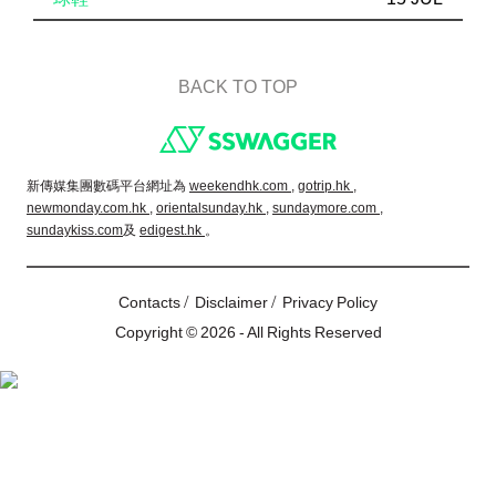
BACK TO TOP
Footer
新傳媒集團數碼平台網址為
weekendhk.com ,
gotrip.hk ,
newmonday.com.hk ,
orientalsunday.hk ,
sundaymore.com ,
sundaykiss.com
及
edigest.hk
。
/
/
Contacts
Disclaimer
Privacy Policy
Copyright © 2026 - All Rights Reserved