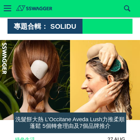
專題合輯：
SOLIDU
洗髮餅大熱 L’Occitane Aveda Lush力推柔順
蓬鬆 5個轉會理由及7個品牌推介
綠色生活
27 AUG