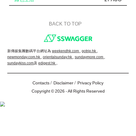
BACK TO TOP
Footer
新傳媒集團數碼平台網址為
weekendhk.com ,
gotrip.hk ,
newmonday.com.hk ,
orientalsunday.hk ,
sundaymore.com ,
sundaykiss.com
及
edigest.hk
。
/
/
Contacts
Disclaimer
Privacy Policy
Copyright © 2026 - All Rights Reserved