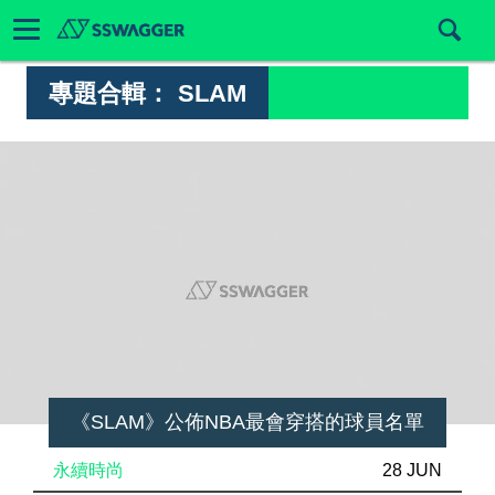
專題合輯：
SLAM
《SLAM》公佈NBA最會穿搭的球員名單
永續時尚
28 JUN