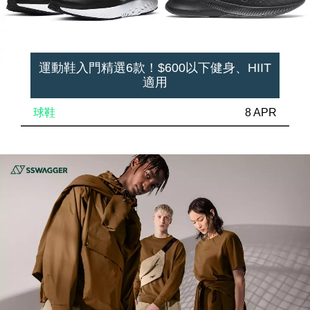
運動鞋入門精選6款！$600以下健身、HIIT
適用
球鞋
8 APR