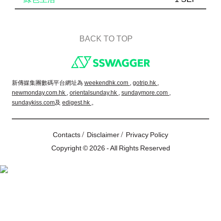
BACK TO TOP
Footer
新傳媒集團數碼平台網址為
weekendhk.com ,
gotrip.hk ,
newmonday.com.hk ,
orientalsunday.hk ,
sundaymore.com ,
sundaykiss.com
及
edigest.hk
。
/
/
Contacts
Disclaimer
Privacy Policy
Copyright © 2026 - All Rights Reserved