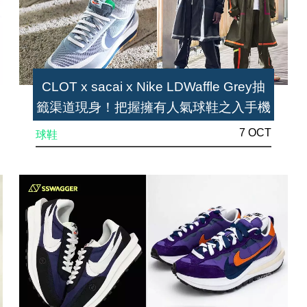
CLOT x sacai x Nike LDWaffle Grey抽
籤渠道現身！把握擁有人氣球鞋之入手機
會
7 OCT
球鞋