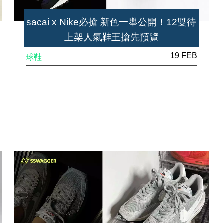
sacai x Nike必搶 新色一舉公開！12雙待
上架人氣鞋王搶先預覽
19 FEB
球鞋