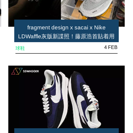
fragment design x sacai x Nike
LDWaffle灰版新諜照！藤原浩首貼着用
圖
4 FEB
球鞋