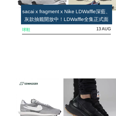
sacai x fragment x Nike LDWaffle深藍、
灰款抽籤開放中！LDWaffle全集正式面
世
13 AUG
球鞋