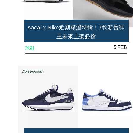
sacai x Nike近期精選特輯！7款新晉鞋
王未來上架必搶
5 FEB
球鞋