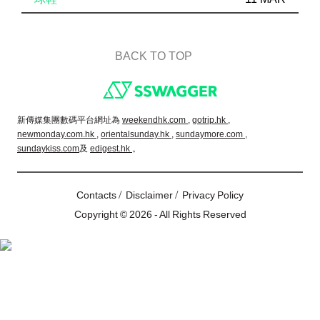
BACK TO TOP
Footer
新傳媒集團數碼平台網址為
weekendhk.com ,
gotrip.hk ,
newmonday.com.hk ,
orientalsunday.hk ,
sundaymore.com ,
sundaykiss.com
及
edigest.hk
。
/
/
Contacts
Disclaimer
Privacy Policy
Copyright © 2026 - All Rights Reserved