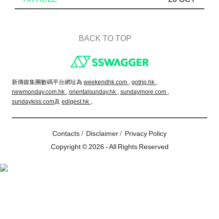
BACK TO TOP
Footer
新傳媒集團數碼平台網址為
weekendhk.com ,
gotrip.hk ,
newmonday.com.hk ,
orientalsunday.hk ,
sundaymore.com ,
sundaykiss.com
及
edigest.hk
。
/
/
Contacts
Disclaimer
Privacy Policy
Copyright © 2026 - All Rights Reserved