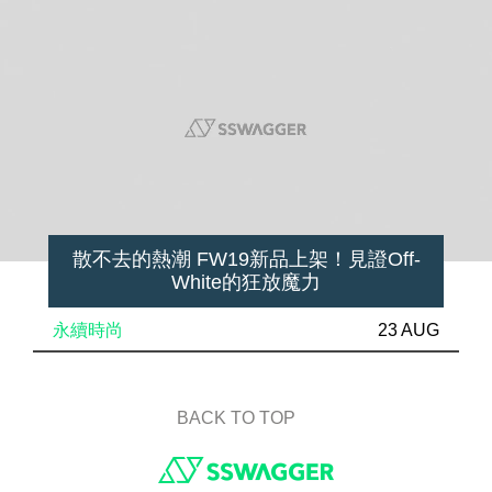
散不去的熱潮 FW19新品上架！見證Off-
White的狂放魔力
永續時尚
23 AUG
BACK TO TOP
Footer