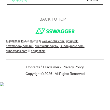
BACK TO TOP
Footer
新傳媒集團數碼平台網址為
weekendhk.com ,
gotrip.hk ,
newmonday.com.hk ,
orientalsunday.hk ,
sundaymore.com ,
sundaykiss.com
及
edigest.hk
。
/
/
Contacts
Disclaimer
Privacy Policy
Copyright © 2026 - All Rights Reserved