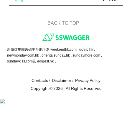
BACK TO TOP
Footer
新傳媒集團數碼平台網址為
weekendhk.com ,
gotrip.hk ,
newmonday.com.hk ,
orientalsunday.hk ,
sundaymore.com ,
sundaykiss.com
及
edigest.hk
。
/
/
Contacts
Disclaimer
Privacy Policy
Copyright © 2026 - All Rights Reserved