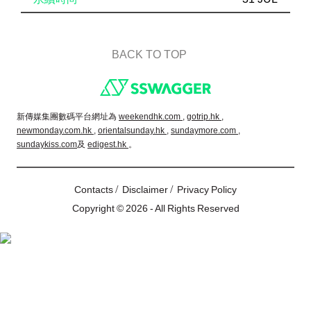
BACK TO TOP
Footer
新傳媒集團數碼平台網址為
weekendhk.com ,
gotrip.hk ,
newmonday.com.hk ,
orientalsunday.hk ,
sundaymore.com ,
sundaykiss.com
及
edigest.hk
。
/
/
Contacts
Disclaimer
Privacy Policy
Copyright © 2026 - All Rights Reserved