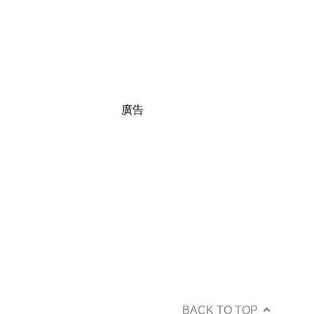
廣告
BACK TO TOP