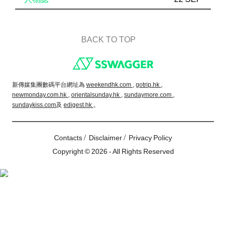
BACK TO TOP
Footer
新傳媒集團數碼平台網址為
weekendhk.com ,
gotrip.hk ,
newmonday.com.hk ,
orientalsunday.hk ,
sundaymore.com ,
sundaykiss.com
及
edigest.hk
。
/
/
Contacts
Disclaimer
Privacy Policy
Copyright © 2026 - All Rights Reserved