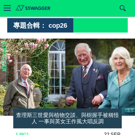
專題合輯：
cop26
查理斯三世愛與植物交談、與樹握手被稱怪
人 一事與英女王作風大唱反調
人物誌
22 SEP