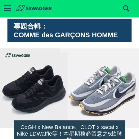
專題合輯：
COMME des GARÇONS HOMME
CdGH x New Balance、CLOT x sacai x
Nike LDWaffle等！本星期務必留意之5款球