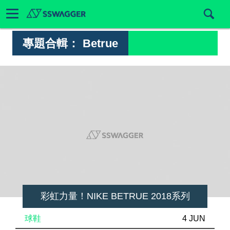
專題合輯：
Betrue
彩虹力量！NIKE BETRUE 2018系列
球鞋
4 JUN