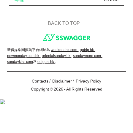
BACK TO TOP
Footer
新傳媒集團數碼平台網址為
weekendhk.com ,
gotrip.hk ,
newmonday.com.hk ,
orientalsunday.hk ,
sundaymore.com ,
sundaykiss.com
及
edigest.hk
。
/
/
Contacts
Disclaimer
Privacy Policy
Copyright © 2026 - All Rights Reserved