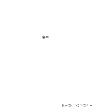
廣告
BACK TO TOP