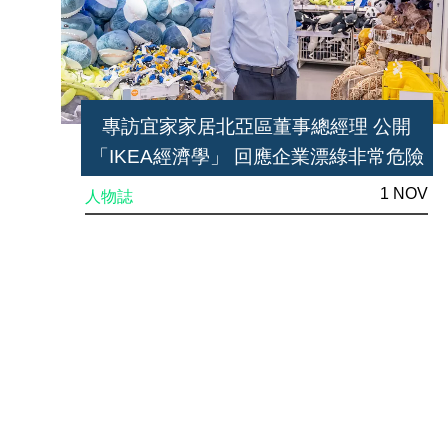
專訪宜家家居北亞區董事總經理 公開
「IKEA經濟學」 回應企業漂綠非常危險
1 NOV
人物誌